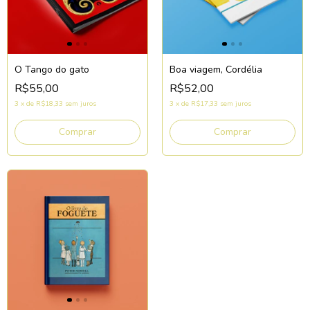
O Tango do gato
Boa viagem, Cordélia
R$55,00
R$52,00
3
x
de
R$18,33
sem juros
3
x
de
R$17,33
sem juros